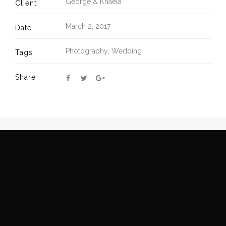
George & Khaela
Client
March 2, 2017
Date
Photography
,
Wedding
Tags
Share
PREV
NEXT
© 2019
Max Malloy Photography
. All Rights Reserved.